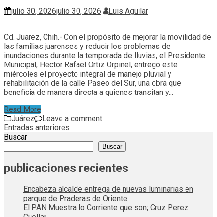
julio 30, 2026
julio 30, 2026
Luis Aguilar
Cd. Juarez, Chih.- Con el propósito de mejorar la movilidad de
las familias juarenses y reducir los problemas de
inundaciones durante la temporada de lluvias, el Presidente
Municipal, Héctor Rafael Ortiz Orpinel, entregó este
miércoles el proyecto integral de manejo pluvial y
rehabilitación de la calle Paseo del Sur, una obra que
beneficia de manera directa a quienes transitan y…
Read More
Juárez
Leave a comment
Navegación
Entradas anteriores
Buscar
de
Buscar
entradas
publicaciones recientes
Encabeza alcalde entrega de nuevas luminarias en
parque de Praderas de Oriente
El PAN Muestra lo Corriente que son; Cruz Perez
Cuellar