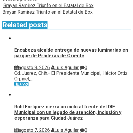
entradas
Brayan Ramirez Triunfo en el Estatal de Box
Brayan Ramirez Triunfo en el Estatal de Box
Related posts
Encabeza alcalde entrega de nuevas luminarias en
parque de Praderas de Oriente
agosto 8, 2026
Luis Aguilar
0
Cd. Juarez, Chih.- El Presidente Municipal, Héctor Ortiz
Orpinel,...
Juárez
Rubí Enríquez cierra un ciclo al frente del DIF
Municipal con un legado de atención, inclusión y
esperanza para Ciudad Juárez
agosto 7, 2026
Luis Aguilar
0