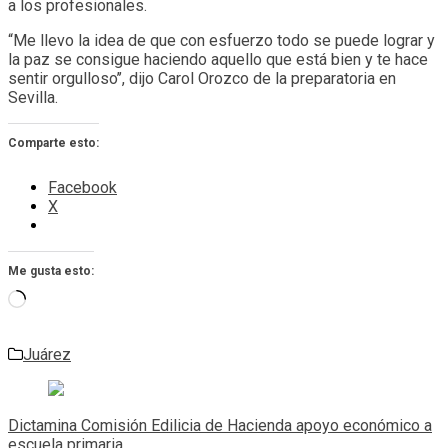
a los profesionales.
“Me llevo la idea de que con esfuerzo todo se puede lograr y
la paz se consigue haciendo aquello que está bien y te hace
sentir orgulloso’’, dijo Carol Orozco de la preparatoria en
Sevilla.
Comparte esto:
Facebook
X
Me gusta esto:
Cargando...
Juárez
Navegación
de
Dictamina Comisión Edilicia de Hacienda apoyo económico a
escuela primaria