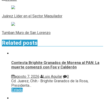
Navegación
de
Juárez Líder en el Sector Maquilador
entradas
Tumban Muro de San Lorenzo
Related posts
Contesta Brighite Granados de Morena al PAN: La
muerte comenzó con Fox y Calderón
agosto 7, 2026
Luis Aguilar
0
Cd. Juarez, Chih.- Brighite Granados de la Rosa,
Presidenta...
Estado