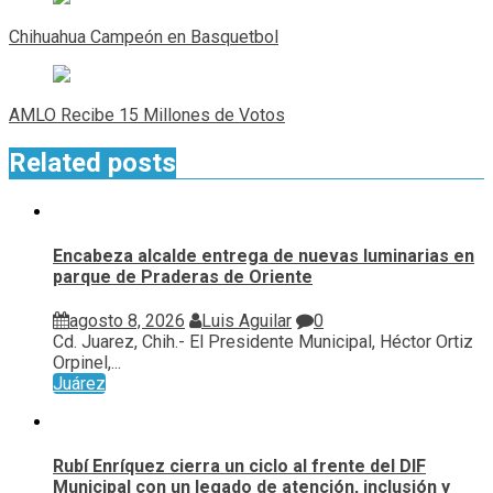
Navegación
de
Chihuahua Campeón en Basquetbol
entradas
AMLO Recibe 15 Millones de Votos
Related posts
Encabeza alcalde entrega de nuevas luminarias en
parque de Praderas de Oriente
agosto 8, 2026
Luis Aguilar
0
Cd. Juarez, Chih.- El Presidente Municipal, Héctor Ortiz
Orpinel,...
Juárez
Rubí Enríquez cierra un ciclo al frente del DIF
Municipal con un legado de atención, inclusión y