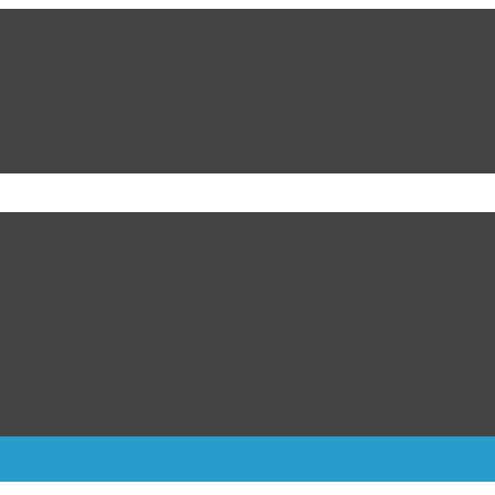
e de Praderas de Oriente
da; niegan arraigo domiciliario por edad y salud
bia y promete mano dura en seguridad
ricanos; pierde ante Venezuela en penales