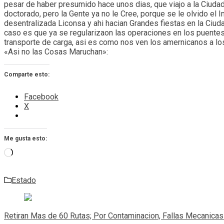
pesar de haber presumido hace unos dias, que viajo a la Ciuda
doctorado, pero la Gente ya no le Cree, porque se le olvido el 
desentralizada Liconsa y ahi hacian Grandes fiestas en la Ciud
caso es que ya se regularizaon las operaciones en los puentes 
transporte de carga, asi es como nos ven los amernicanos a l
«Asi no las Cosas Maruchan»:
Comparte esto:
Facebook
X
Me gusta esto:
Cargando...
Estado
Navegación
de
Retiran Mas de 60 Rutas; Por Contaminacion, Fallas Mecanica