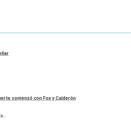
llar
uerte comenzó con Fox y Calderón
...