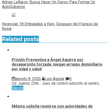
de
Adrian LeBaron; Busca Hacer Un Censo Para Formar Un
entradas
AutoGobierno
Regresan 18 Embajadas a Kiev; Despues del Fracaso de
Rusia
Related posts
Prisión Preventiva a Ángel Aguirre por
desaparición forzada; niegan arraigo domiciliario
por edad y salud
agosto 8, 2026
Luis Aguilar
0
Cd. Juarez, Chih.- Juez de control adscrito al centro...
Nación
México solicita reunirse con autoridades de