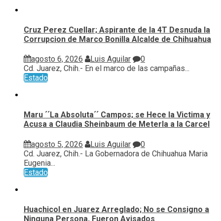
Cruz Perez Cuellar; Aspirante de la 4T Desnuda la
Corrupcion de Marco Bonilla Alcalde de Chihuahua
agosto 6, 2026
Luis Aguilar
0
Cd. Juarez, Chih.- En el marco de las campañas...
Estado
Maru ´´La Absoluta´´ Campos; se Hece la Victima y
Acusa a Claudia Sheinbaum de Meterla a la Carcel
agosto 5, 2026
Luis Aguilar
0
Cd. Juarez, Chih.- La Gobernadora de Chihuahua Maria
Eugenia...
Estado
Huachicol en Juarez Arreglado; No se Consigno a
Ninguna Persona, Fueron Avisados