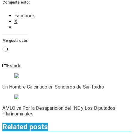
Comparte esto:
Facebook
X
Me gusta esto:
Cargando...
Estado
Navegación
de
Un Hombre Calcinado en Senderos de San Isidro
entradas
AMLO va Por la Desaparicion del INE y Los Diputados
Plurinominales
Related posts