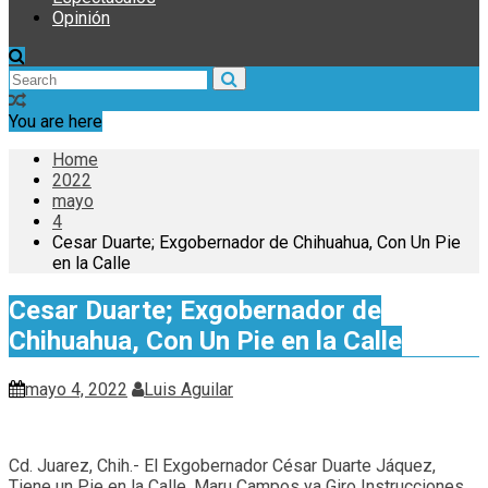
Opinión
You are here
Home
2022
mayo
4
Cesar Duarte; Exgobernador de Chihuahua, Con Un Pie
en la Calle
Cesar Duarte; Exgobernador de
Chihuahua, Con Un Pie en la Calle
mayo 4, 2022
Luis Aguilar
Cd. Juarez, Chih.- El Exgobernador César Duarte Jáquez,
Tiene un Pie en la Calle, Maru Campos ya Giro Instrucciones