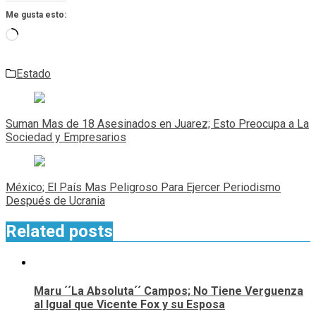
Me gusta esto:
Cargando...
Estado
Navegación
de
Suman Mas de 18 Asesinados en Juarez; Esto Preocupa a La
entradas
Sociedad y Empresarios
México; El País Mas Peligroso Para Ejercer Periodismo
Después de Ucrania
Related posts
Maru ´´La Absoluta´´ Campos; No Tiene Verguenza
al Igual que Vicente Fox y su Esposa