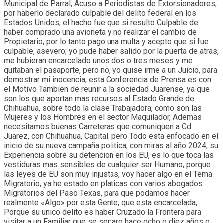
Municipal de Parral, Acuso a Periodistas de Extorsionadores,
por haberlo declarado culpable del delito federal en los
Estados Unidos, el hacho fue que si resulto Culpable de
haber comprado una avioneta y no realizar el cambio de
Propietario, por lo tanto pago una multa y acepto que si fue
culpable, asevero; yo pude haber salido por la puerta de atras,
me hubieran encarcelado unos dos o tres meses y me
quitaban el pasaporte, pero no, yo quise irme a un Juicio, para
demostrar mi inocencia, esta Conferencia de Prensa es con
el Motivo Tambien de reunir a la sociedad Juarense, ya que
son los que aportan mas recursos al Estado Grande de
Chihuahua, sobre todo la clase Trabajadora, como son las
Mujeres y los Hombres en el sector Maquilador, Ademas
necesitamos buenas Carreteras que comuniquen a Cd.
Juarez, con Chihuahua, Capital. pero Todo esta enfocado en el
inicio de su nueva campaña politica, con miras al año 2024, su
Experiencia sobre su detencion en los EU, es lo que toca las
vestiduras mas sensibles de cualquier ser Humano, porque
las leyes de EU son muy injustas, voy hacer algo en el Tema
Migratorio, ya he estado en platicas con varios abogados
Migratorios del Paso Texas, para que podamos hacer
realmente «Algo» por esta Gente, que esta encarcelada,
Porque su unico delito es haber Cruzado la Frontera para
visitar a un Familiar que se separo hace ocho o diez años o