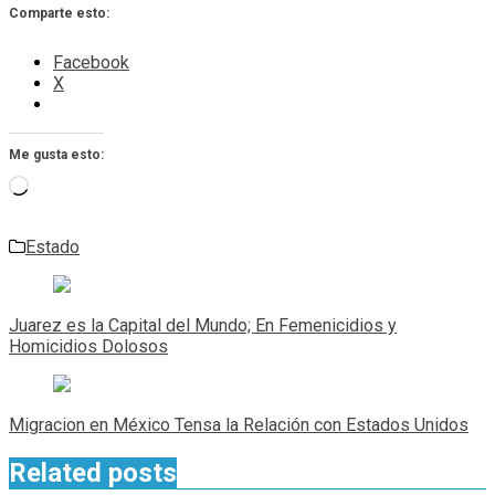
Comparte esto:
Facebook
X
Me gusta esto:
Cargando...
Estado
Navegación
de
Juarez es la Capital del Mundo; En Femenicidios y
entradas
Homicidios Dolosos
Migracion en México Tensa la Relación con Estados Unidos
Related posts