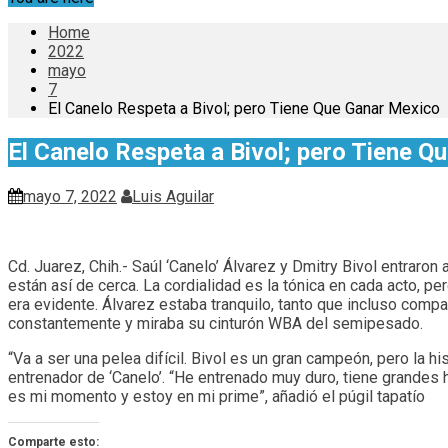
Home
2022
mayo
7
El Canelo Respeta a Bivol; pero Tiene Que Ganar Mexico
El Canelo Respeta a Bivol; pero Tiene Q
mayo 7, 2022
Luis Aguilar
Cd. Juarez, Chih.- Saúl ‘Canelo’ Álvarez y Dmitry Bivol entraro
están así de cerca. La cordialidad es la tónica en cada acto, 
era evidente. Álvarez estaba tranquilo, tanto que incluso compa
constantemente y miraba su cinturón WBA del semipesado.
“Va a ser una pelea difícil. Bivol es un gran campeón, pero la
entrenador de ‘Canelo’. “He entrenado muy duro, tiene grandes h
es mi momento y estoy en mi prime”, añadió el púgil tapatío
Comparte esto: