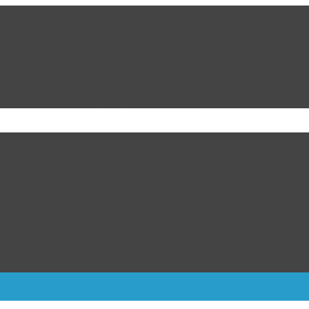
e de Praderas de Oriente
da; niegan arraigo domiciliario por edad y salud
bia y promete mano dura en seguridad
ricanos; pierde ante Venezuela en penales