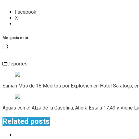
Facebook
X
Me gusta esto:
Cargando...
Deportes
Navegación
de
Suman Mas de 18 Muertos por Explosión en Hotel Saratoga, e
entradas
Aguas con el Alza de la Gasolina, Ahora Esta a 17.49 y Viene La
Related posts