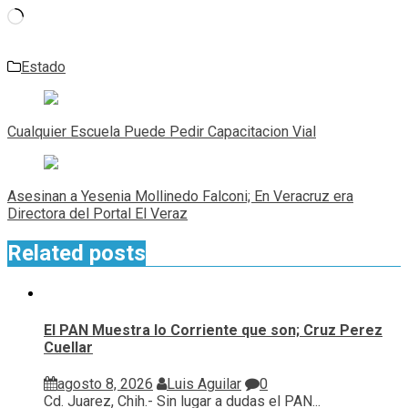
Cargando...
Estado
Navegación
de
Cualquier Escuela Puede Pedir Capacitacion Vial
entradas
Asesinan a Yesenia Mollinedo Falconi; En Veracruz era
Directora del Portal El Veraz
Related posts
El PAN Muestra lo Corriente que son; Cruz Perez
Cuellar
agosto 8, 2026
Luis Aguilar
0
Cd. Juarez, Chih.- Sin lugar a dudas el PAN...