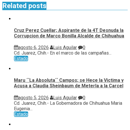
Related posts
Cruz Perez Cuellar; Aspirante de la 4T Desnuda la
Corrupcion de Marco Bonilla Alcalde de Chihuahua
agosto 6, 2026
Luis Aguilar
0
Cd. Juarez, Chih.- En el marco de las campañas...
Estado
Maru ´´La Absoluta´´ Campos; se Hece la Victima y
Acusa a Claudia Sheinbaum de Meterla a la Carcel
agosto 5, 2026
Luis Aguilar
0
Cd. Juarez, Chih.- La Gobernadora de Chihuahua Maria
Eugenia...
Estado