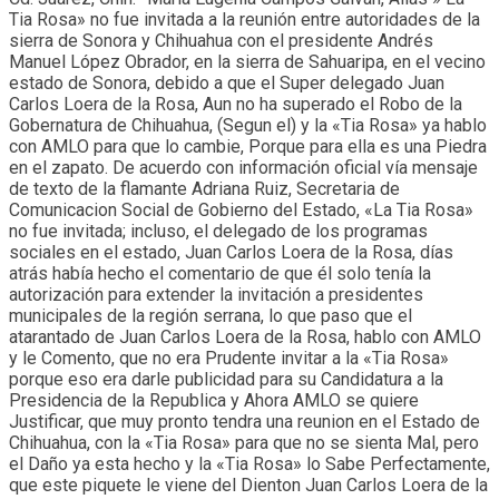
Tia Rosa» no fue invitada a la reunión entre autoridades de la
sierra de Sonora y Chihuahua con el presidente Andrés
Manuel López Obrador, en la sierra de Sahuaripa, en el vecino
estado de Sonora, debido a que el Super delegado Juan
Carlos Loera de la Rosa, Aun no ha superado el Robo de la
Gobernatura de Chihuahua, (Segun el) y la «Tia Rosa» ya hablo
con AMLO para que lo cambie, Porque para ella es una Piedra
en el zapato. De acuerdo con información oficial vía mensaje
de texto de la flamante Adriana Ruiz, Secretaria de
Comunicacion Social de Gobierno del Estado, «La Tia Rosa»
no fue invitada; incluso, el delegado de los programas
sociales en el estado, Juan Carlos Loera de la Rosa, días
atrás había hecho el comentario de que él solo tenía la
autorización para extender la invitación a presidentes
municipales de la región serrana, lo que paso que el
atarantado de Juan Carlos Loera de la Rosa, hablo con AMLO
y le Comento, que no era Prudente invitar a la «Tia Rosa»
porque eso era darle publicidad para su Candidatura a la
Presidencia de la Republica y Ahora AMLO se quiere
Justificar, que muy pronto tendra una reunion en el Estado de
Chihuahua, con la «Tia Rosa» para que no se sienta Mal, pero
el Daño ya esta hecho y la «Tia Rosa» lo Sabe Perfectamente,
que este piquete le viene del Dienton Juan Carlos Loera de la