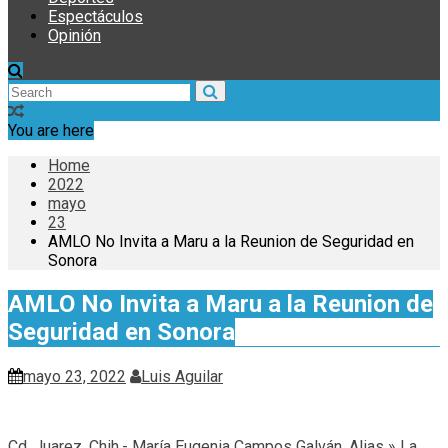
Espectáculos
Opinión
You are here
Home
2022
mayo
23
AMLO No Invita a Maru a la Reunion de Seguridad en
Sonora
AMLO No Invita a Maru a la Reunion de
Seguridad en Sonora
mayo 23, 2022
Luis Aguilar
Cd. Juarez, Chih.- María Eugenia Campos Galván, Alias » La