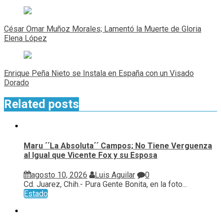
Navegación
de
César Omar Muñoz Morales; Lamentó la Muerte de Gloria
entradas
Elena López
Enrique Peña Nieto se Instala en España con un Visado
Dorado
Related posts
Maru ´´La Absoluta´´ Campos; No Tiene Verguenza
al Igual que Vicente Fox y su Esposa
agosto 10, 2026
Luis Aguilar
0
Cd. Juarez, Chih.- Pura Gente Bonita, en la foto...
Estado