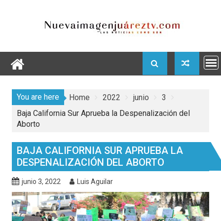
Skip
to
content
You are here
Home
2022
junio
3
Baja California Sur Aprueba la Despenalización del
Aborto
BAJA CALIFORNIA SUR APRUEBA LA
DESPENALIZACIÓN DEL ABORTO
junio 3, 2022
Luis Aguilar