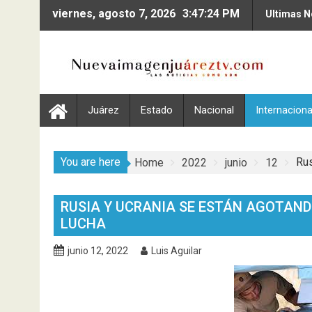
Skip
viernes, agosto 7, 2026
3:47:25 PM
Ultimas N
to
content
Juárez
Estado
Nacional
Internaciona
You are here
Rus
Home
2022
junio
12
RUSIA Y UCRANIA SE ESTÁN AGOTAND
LUCHA
junio 12, 2022
Luis Aguilar