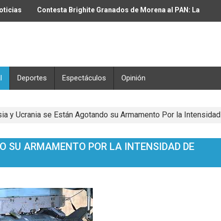
oticias
Contesta Brighite Granados de Morena al PAN: La
muerte comenzó con Fox y Calderón
l
Deportes
Espectáculos
Opinión
ia y Ucrania se Están Agotando su Armamento Por la Intensidad
O SU ARMAMENTO POR LA INTENSIDAD DE