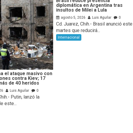
Brasil reduce presencia
diplomática en Argentina tras
insultos de Milei a Lula
agosto 5, 2026
Luis Aguilar
0
Cd. Juarez, Chih.- Brasil anunció este
martes que reducirá...
Internacional
a el ataque masivo con
rones contra Kiev; 17
más de 40 heridos
26
Luis Aguilar
0
hih.- Putin, lanzó la
 este...