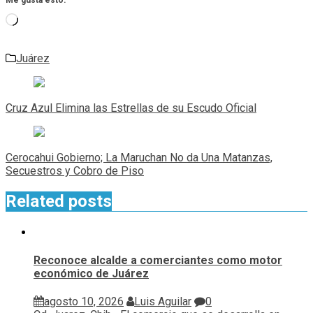
Cargando...
Juárez
Navegación
de
Cruz Azul Elimina las Estrellas de su Escudo Oficial
entradas
Cerocahui Gobierno; La Maruchan No da Una Matanzas,
Secuestros y Cobro de Piso
Related posts
Reconoce alcalde a comerciantes como motor
económico de Juárez
agosto 10, 2026
Luis Aguilar
0