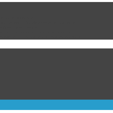
da por la ciudadanía
cion de Marco Bonilla Alcalde de Chihuahua
ulipas, dicen fuentes
ra Kiev; 17 muertos y más de 40 heridos
dalla de oro varonil de los Centroamericanos