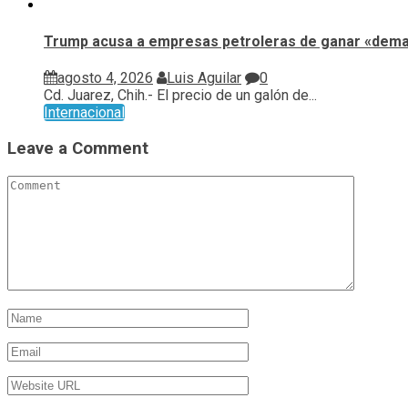
Trump acusa a empresas petroleras de ganar «demas
agosto 4, 2026
Luis Aguilar
0
Cd. Juarez, Chih.- El precio de un galón de...
Internacional
Leave a Comment