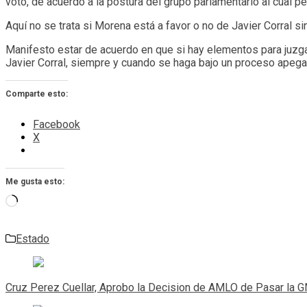
voto, de acuerdo a la postura del grupo parlamentario al cual p
Aquí no se trata si Morena está a favor o no de Javier Corral si
Manifesto estar de acuerdo en que si hay elementos para juzgar
Javier Corral, siempre y cuando se haga bajo un proceso apeg
Comparte esto:
Facebook
X
Me gusta esto:
Cargando...
Estado
Navegación
de
Cruz Perez Cuellar, Aprobo la Decision de AMLO de Pasar la G
entradas