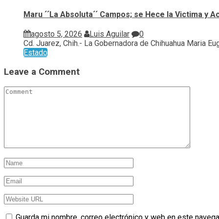
Maru ´´La Absoluta´´ Campos; se Hece la Victima y A
agosto 5, 2026
Luis Aguilar
0
Cd. Juarez, Chih.- La Gobernadora de Chihuahua Maria Euge
Estado
Leave a Comment
Guarda mi nombre, correo electrónico y web en este navega