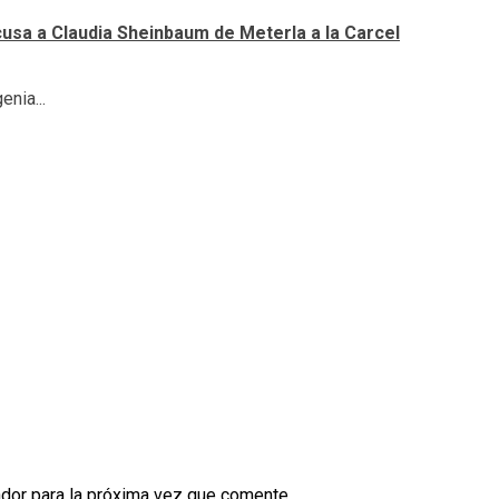
cusa a Claudia Sheinbaum de Meterla a la Carcel
nia...
dor para la próxima vez que comente.