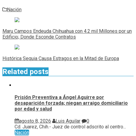
Nación
Navegación
de
Maru Campos Endeuda Chihuahua con 4.2 mil Millones por un
entradas
Edificio; Donde Esconde Contratos
Histórica Sequia Causa Estragos en la Mitad de Europa
Related posts
Prisión Preventiva a Ángel Aguirre por
desaparición forzada; niegan arraigo domiciliario
por edad y salud
agosto 8, 2026
Luis Aguilar
0
Cd. Juarez, Chih.- Juez de control adscrito al centro...
Nación