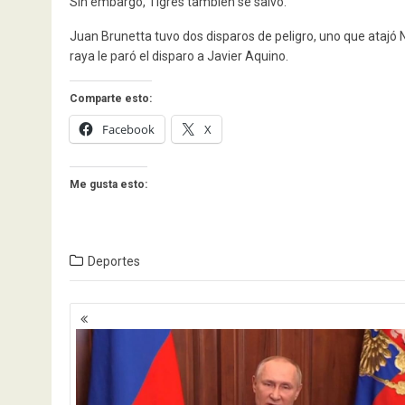
Sin embargo, Tigres también se salvó.
Juan Brunetta tuvo dos disparos de peligro, uno que atajó N
raya le paró el disparo a Javier Aquino.
Comparte esto:
Facebook
X
Me gusta esto:
Deportes
Navegación
de
entradas