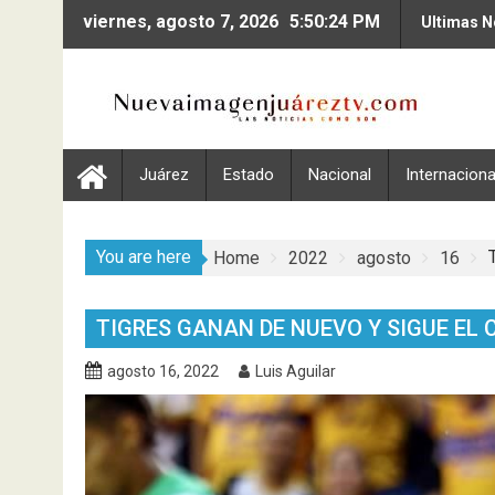
Skip
viernes, agosto 7, 2026
5:50:25 PM
Ultimas N
to
content
Juárez
Estado
Nacional
Internaciona
You are here
Home
2022
agosto
16
TIGRES GANAN DE NUEVO Y SIGUE EL 
agosto 16, 2022
Luis Aguilar