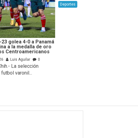
Deportes
-23 golea 4-0 a Panamá
na a la medalla de oro
los Centroamericanos
26
Luis Aguilar
0
Chih.- La selección
utbol varonil...