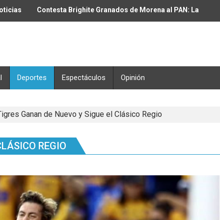
oticias
Contesta Brighite Granados de Morena al PAN: La
muerte comenzó con Fox y Calderón
l
Deportes
Espectáculos
Opinión
Tigres Ganan de Nuevo y Sigue el Clásico Regio
CLÁSICO REGIO