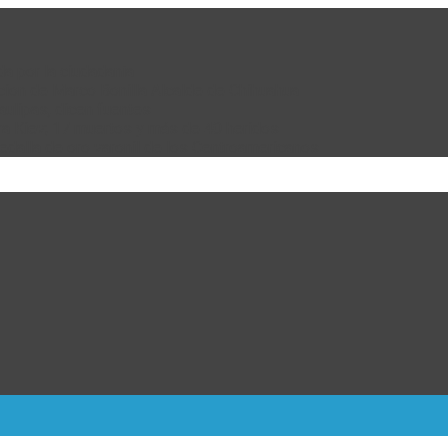
da por la ciudadanía
cion de Marco Bonilla Alcalde de Chihuahua
ulipas, dicen fuentes
ra Kiev; 17 muertos y más de 40 heridos
dalla de oro varonil de los Centroamericanos