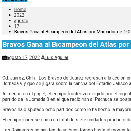
Home
2022
agosto
17
Bravos Gana al Bicampeon del Atlas por Marcador de 1-0
Bravos Gana al Bicampeon del Atlas por
agosto 17, 2022
Luis Aguilar
Cd. Juarez, Chih.- Los Bravos de Juárez regresan a la acción en
Jornada 9 y que se jugará sobre la cancha del Estadio Jalisco a 
Al menos en el papel, el equipo fronterizo dirigido por el arge
partido de la Jornada 8 en el que recibirían al Pachuca se pos
Bravos ha disputado ocho partidos como lo ha hecho la mayoría 
El equipo juarense suma un total de siete unidades producto de 
Los Rojinegros no han tenido un buen torneo hasta el momento 