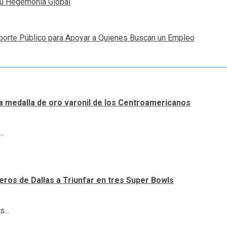
su Hegemonía Global
porte Público para Apoyar a Quienes Buscan un Empleo
a medalla de oro varonil de los Centroamericanos
..
ueros de Dallas a Triunfar en tres Super Bowls
...