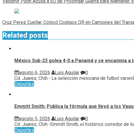
Valdimir Putin Acusa a EU de Prolongar Guerra para Mantener 
entradas
Cruz Perez Cuellar, Colocó Codigos QR en Camiones del Trans
Related posts
México Sub-23 golea 4-0 a Panamá y se encamina a l
agosto 6, 2026
Luis Aguilar
0
Cd. Juarez, Chih.- La selección mexicana de futbol varonil.
Deportes
Emmitt Smith; Publica la fórmula que llevó a los Vaq
agosto 5, 2026
Luis Aguilar
0
Cd. Juarez, Chih.-Emmitt Smith, el histórico corredor de los
Deportes