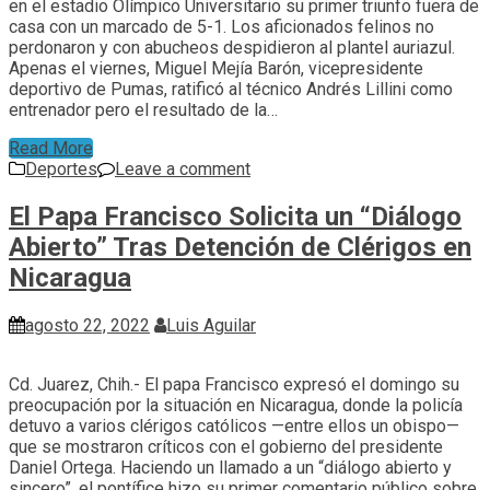
en el estadio Olímpico Universitario su primer triunfo fuera de
casa con un marcado de 5-1. Los aficionados felinos no
perdonaron y con abucheos despidieron al plantel auriazul.
Apenas el viernes, Miguel Mejía Barón, vicepresidente
deportivo de Pumas, ratificó al técnico Andrés Lillini como
entrenador pero el resultado de la…
Read More
Deportes
Leave a comment
El Papa Francisco Solicita un “Diálogo
Abierto” Tras Detención de Clérigos en
Nicaragua
agosto 22, 2022
Luis Aguilar
Cd. Juarez, Chih.- El papa Francisco expresó el domingo su
preocupación por la situación en Nicaragua, donde la policía
detuvo a varios clérigos católicos —entre ellos un obispo—
que se mostraron críticos con el gobierno del presidente
Daniel Ortega. Haciendo un llamado a un “diálogo abierto y
sincero”, el pontífice hizo su primer comentario público sobre