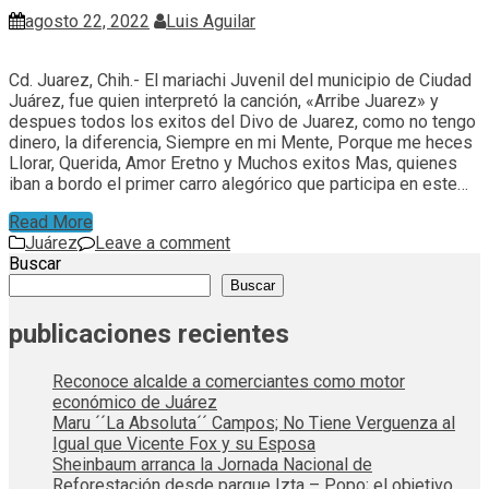
agosto 22, 2022
Luis Aguilar
Cd. Juarez, Chih.- El mariachi Juvenil del municipio de Ciudad
Juárez, fue quien interpretó la canción, «Arribe Juarez» y
despues todos los exitos del Divo de Juarez, como no tengo
dinero, la diferencia, Siempre en mi Mente, Porque me heces
Llorar, Querida, Amor Eretno y Muchos exitos Mas, quienes
iban a bordo el primer carro alegórico que participa en este…
Read More
Juárez
Leave a comment
Buscar
Buscar
publicaciones recientes
Reconoce alcalde a comerciantes como motor
económico de Juárez
Maru ´´La Absoluta´´ Campos; No Tiene Verguenza al
Igual que Vicente Fox y su Esposa
Sheinbaum arranca la Jornada Nacional de
Reforestación desde parque Izta – Popo; el objetivo,