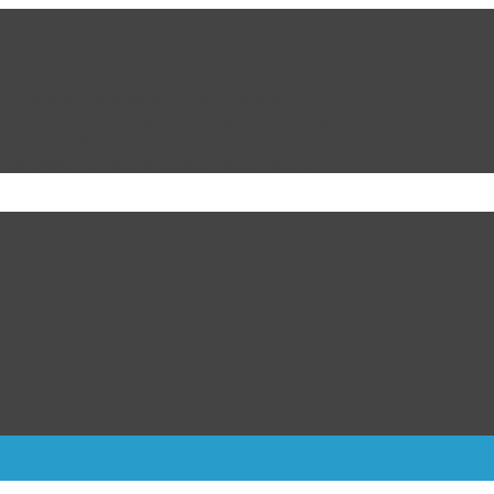
eportivos para las familias juarenses
 a Claudia Sheinbaum de Meterla a la Carcel
ustece a Secretaría Particular de Presidencia
ultos de Milei a Lula
 de Dallas a Triunfar en tres Super Bowls