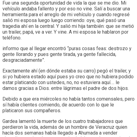
Fue una segunda oportunidad de vida la que se me dio. Mi
vehículo andaba fallento y por eso no vine. Salí a buscar una
herramienta para el arreglo de mi vehículo y cuando regresé
salió mi esposa luego luego corriendo: oye, qué pasó una
tragedia ahí en la central. Y salió mi hija también: que se metió
un trailer, papá, ve a ver. Y vine. A mi esposa le hablaron por
teléfono.
informo que al llegar encontró “puras cosas feas: destrozo y
gente llorando y pues gente tirada, ya gente fallecida,
desgraciadamente”.
Exactamente ahí (en dónde estaba su carro) pegó el trailer, y
si yo hubiera estado aquí pues yo creo que no hubiera podido
estar platicando con ustedes, no, no estuviera aquí…. le
damos gracias a Dios. entre lágrimas el padre de dos hijos.
Debido a que era miércoles no había tantos comensales, pero
sí había clientes comiendo, de acuerdo con lo que le
platicaron sus compañeros.
Gardea lamentó la muerte de los cuatro trabajadores que
perdieron la vida, además de un hombre de Veracruz quien
hacía dos semanas había llegado a Ahumada a vender