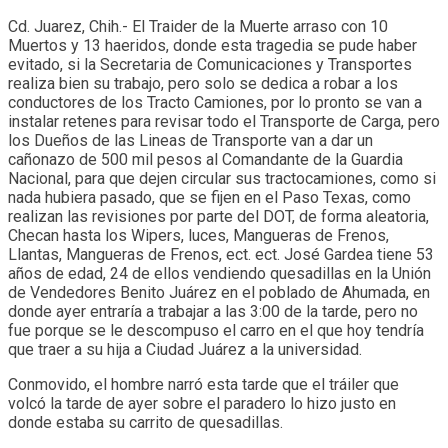
Cd. Juarez, Chih.- El Traider de la Muerte arraso con 10
Muertos y 13 haeridos, donde esta tragedia se pude haber
evitado, si la Secretaria de Comunicaciones y Transportes
realiza bien su trabajo, pero solo se dedica a robar a los
conductores de los Tracto Camiones, por lo pronto se van a
instalar retenes para revisar todo el Transporte de Carga, pero
los Dueños de las Lineas de Transporte van a dar un
cañonazo de 500 mil pesos al Comandante de la Guardia
Nacional, para que dejen circular sus tractocamiones, como si
nada hubiera pasado, que se fijen en el Paso Texas, como
realizan las revisiones por parte del DOT, de forma aleatoria,
Checan hasta los Wipers, luces, Mangueras de Frenos,
Llantas, Mangueras de Frenos, ect. ect. José Gardea tiene 53
años de edad, 24 de ellos vendiendo quesadillas en la Unión
de Vendedores Benito Juárez en el poblado de Ahumada, en
donde ayer entraría a trabajar a las 3:00 de la tarde, pero no
fue porque se le descompuso el carro en el que hoy tendría
que traer a su hija a Ciudad Juárez a la universidad.
Conmovido, el hombre narró esta tarde que el tráiler que
volcó la tarde de ayer sobre el paradero lo hizo justo en
donde estaba su carrito de quesadillas.