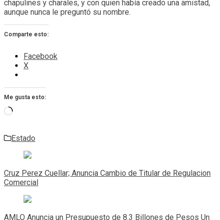
chapulines y charales, y con quien había creado una amistad,
aunque nunca le preguntó su nombre.
Comparte esto:
Facebook
X
Me gusta esto:
Cargando...
Estado
Navegación
de
Cruz Perez Cuellar; Anuncia Cambio de Titular de Regulacion
entradas
Comercial
AMLO Anuncia un Presupuesto de 8.3 Billones de Pesos Un