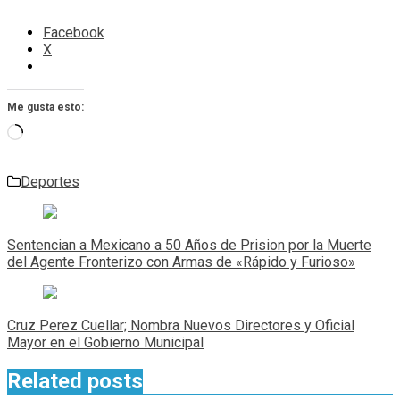
Facebook
X
Me gusta esto:
Cargando...
Deportes
Navegación
de
Sentencian a Mexicano a 50 Años de Prision por la Muerte
entradas
del Agente Fronterizo con Armas de «Rápido y Furioso»
Cruz Perez Cuellar; Nombra Nuevos Directores y Oficial
Mayor en el Gobierno Municipal
Related posts