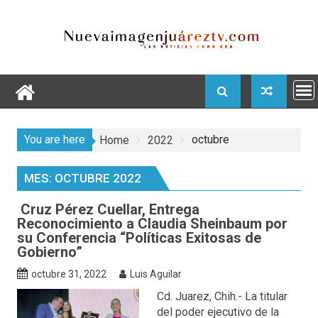
Skip
to
content
You are here
octubre
Home
2022
MES:
OCTUBRE 2022
Cruz Pérez Cuellar, Entrega
Reconocimiento a Claudia Sheinbaum por
su Conferencia “Políticas Exitosas de
Gobierno”
octubre 31, 2022
Luis Aguilar
Cd. Juarez, Chih.- La titular
del poder ejecutivo de la