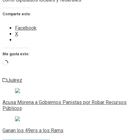
Comparte esto:
Facebook
X
Me gusta esto:
Cargando...
Juárez
Navegación
de
Acusa Morena a Gobiernos Panistas por Robar Recursos
entradas
Públicos
Ganan los 49ers a los Rams