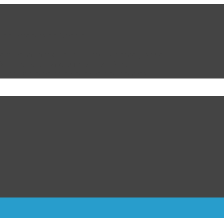
e de Praderas de Oriente
da; niegan arraigo domiciliario por edad y salud
bia y promete mano dura en seguridad
ricanos; pierde ante Venezuela en penales