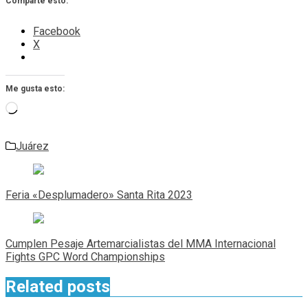
Comparte esto:
Facebook
X
Me gusta esto:
Cargando...
Juárez
Navegación
de
Feria «Desplumadero» Santa Rita 2023
entradas
Cumplen Pesaje Artemarcialistas del MMA Internacional
Fights GPC Word Championships
Related posts