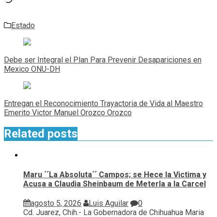
Estado
Navegación
de
Debe ser Integral el Plan Para Prevenir Desapariciones en
entradas
Mexico ONU-DH
Entregan el Reconocimiento Trayactoria de Vida al Maestro
Emerito Victor Manuel Orozco Orozco
Related posts
Maru ´´La Absoluta´´ Campos; se Hece la Victima y
Acusa a Claudia Sheinbaum de Meterla a la Carcel
agosto 5, 2026
Luis Aguilar
0
Cd. Juarez, Chih.- La Gobernadora de Chihuahua Maria