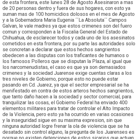
de esta frontera, este lunes 28 de Agosto Asesinaron a mas
de 20 personas dentro y fuera de sus hogares, con esto ya
suman mas de 100 homicidios dolosos en el mes de Agosto
y a la Gobernadora Maria Eugenia ´´La Absoluta´´ Campos
Galvan, le vale madres ya que estos crimenes son del fuero
comun y corresponden a la Fiscalia General del Estado de
Chihuahua, de esclarecer todos y cada uno de los asesinatos
cometidos en esta frontera, por su parte las autoridades solo
se concretan a declarar que estos hechos sangrientos
obedecen a las disputas con los traficantes de humanos o
los famosos Polleros que se disputan la Plaza, al igual que
los narcomenudistas, el caso es que ya son demasiados
crimenes y la sociedad Juarense exige cuentas claras a los
tres niveles de Gobierno, porque esto no puede estar
pasando en Cd. Juarez, ya que el sector empresarial se ha
menifestado en contra de estos arteros hechos sangrientos,
que tanto daño hacen a la sociedad y sector comercial, para
tranquilizar las cosas, el Gobierno Federal ha enviado 400
elementos militares para tratar de controlar el Alto Impacto
de la Violencia, pero esto ya ha ocurrido en varias ocasiones
y la inseguridad sigue en su maxima expresion, sin que
ninguna autoridad logre frenar la ola de violencia que se ha
desatado sin control alguno, la pregunta de los Juarenses es
porque no existen detenciones de estos sicarios que actuan