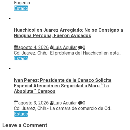
Eugenia...
Estado
Huachicol en Juarez Arreglado; No se Consigno a
Ninguna Persona, Fueron Avisados
agosto 4, 2026
Luis Aguilar
0
Cd. Juarez, Chih.- El problema del Huachicol en esta...
Estado
Ivan Perez; Presidente de la Canaco Solicita
Especial Atención en Seguridad a Maru ´´La
Absoluta´´ Campos
agosto 3, 2026
Luis Aguilar
0
Cd. Juarez, Chih.- La camara de comercio de Cd....
Estado
Leave a Comment