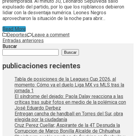
pretemporada. Al minuto 30, Leonardo Sepúlveda salió
expulsado del partido, por lo que los rojiblancos debieron
lidiar con la desventaja numérica. Leones Negros
aprovecharon la situación de la noche para abrir…
Read More
Deportes
Leave a comment
Navegación
Entradas anteriores
Buscar
de
Buscar
entradas
publicaciones recientes
Tabla de posiciones de la Leagues Cup 2026, al
momento: Cómo va el duelo Liga MX vs MLS tras la
jornada 1
El síndrome del dejado: Paola Dalay reacciona a las
críticas tras subir fotos en medio de la polémica con
José Eduardo Derbez
Entregan cancha de handball en Torres del Sur, obra
elegida por la ciudadanía
Cruz Perez Cuellar; Aspirante de la 4T Desnuda la
Corrupcion de Marco Bonilla Alcalde de Chihuahua