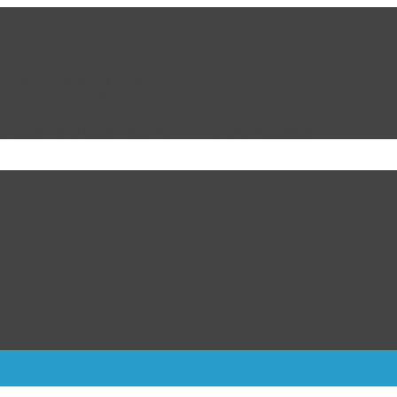
 con un legado de atención, inclusión y esperanza para Ciudad Juá
e comenzó con Fox y Calderón
de EU para reanudar exportación de aguacate
n riesgo de un Genocidio Silencioso
: Cómo va el duelo Liga MX vs MLS tras la jornada 1