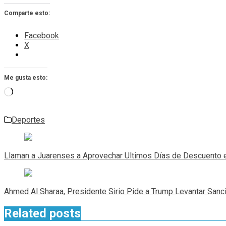
Comparte esto:
Facebook
X
Me gusta esto:
Cargando...
Deportes
Navegación
de
Llaman a Juarenses a Aprovechar Ultimos Días de Descuento e
entradas
Ahmed Al Sharaa, Presidente Sirio Pide a Trump Levantar Sanc
Related posts