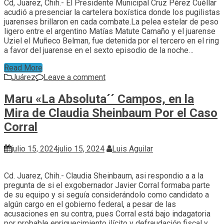
Cd, Juarez, Chih.- El Presidente Municipal Cruz Pérez Cuéllar
acudió a presenciar la cartelera boxística donde los pugilistas
juarenses brillaron en cada combate.La pelea estelar de peso
ligero entre el argentino Matías Matute Camaño y el juarense
Uziel el Muñeco Belman, fue detenida por el tercero en el ring
a favor del juarense en el sexto episodio de la noche…
Read More
Juárez
Leave a comment
Maru «La Absoluta´´ Campos, en la
Mira de Claudia Sheinbaum Por el Caso
Corral
julio 15, 2024
julio 15, 2024
Luis Aguilar
Cd. Juarez, Chih.- Claudia Sheinbaum, asi respondio a a la
pregunta de si el exgobernador Javier Corral formaba parte
de su equipo y si seguía considerándolo como candidato a
algún cargo en el gobierno federal, a pesar de las
acusaciones en su contra, pues Corral está bajo indagatoria
por probable enriquecimiento ilícito y defraudación fiscal y