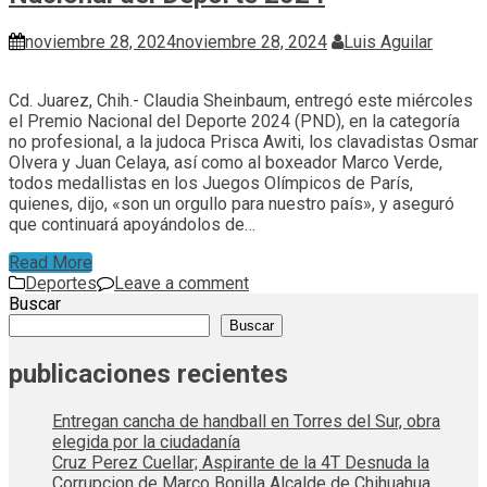
noviembre 28, 2024
noviembre 28, 2024
Luis Aguilar
Cd. Juarez, Chih.- Claudia Sheinbaum, entregó este miércoles
el Premio Nacional del Deporte 2024 (PND), en la categoría
no profesional, a la judoca Prisca Awiti, los clavadistas Osmar
Olvera y Juan Celaya, así como al boxeador Marco Verde,
todos medallistas en los Juegos Olímpicos de París,
quienes, dijo, «son un orgullo para nuestro país», y aseguró
que continuará apoyándolos de…
Read More
Deportes
Leave a comment
Buscar
Buscar
publicaciones recientes
Entregan cancha de handball en Torres del Sur, obra
elegida por la ciudadanía
Cruz Perez Cuellar; Aspirante de la 4T Desnuda la
Corrupcion de Marco Bonilla Alcalde de Chihuahua