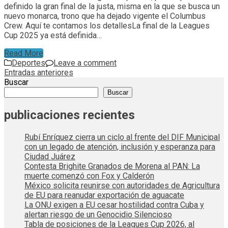
definido la gran final de la justa, misma en la que se busca un
nuevo monarca, trono que ha dejado vigente el Columbus
Crew. Aquí te contamos los detallesLa final de la Leagues
Cup 2025 ya está definida…
Read More
Deportes
Leave a comment
Navegación
Entradas anteriores
Buscar
de
Buscar
entradas
publicaciones recientes
Rubí Enríquez cierra un ciclo al frente del DIF Municipal
con un legado de atención, inclusión y esperanza para
Ciudad Juárez
Contesta Brighite Granados de Morena al PAN: La
muerte comenzó con Fox y Calderón
México solicita reunirse con autoridades de Agricultura
de EU para reanudar exportación de aguacate
La ONU exigen a EU cesar hostilidad contra Cuba y
alertan riesgo de un Genocidio Silencioso
Tabla de posiciones de la Leagues Cup 2026, al