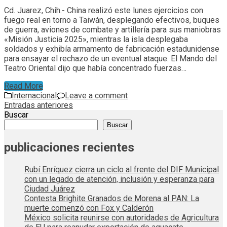
Cd. Juarez, Chih.- China realizó este lunes ejercicios con
fuego real en torno a Taiwán, desplegando efectivos, buques
de guerra, aviones de combate y artillería para sus maniobras
«Misión Justicia 2025», mientras la isla desplegaba
soldados y exhibía armamento de fabricación estadunidense
para ensayar el rechazo de un eventual ataque. El Mando del
Teatro Oriental dijo que había concentrado fuerzas…
Read More
Internacional
Leave a comment
Navegación
Entradas anteriores
Buscar
de
Buscar
entradas
publicaciones recientes
Rubí Enríquez cierra un ciclo al frente del DIF Municipal
con un legado de atención, inclusión y esperanza para
Ciudad Juárez
Contesta Brighite Granados de Morena al PAN: La
muerte comenzó con Fox y Calderón
México solicita reunirse con autoridades de Agricultura