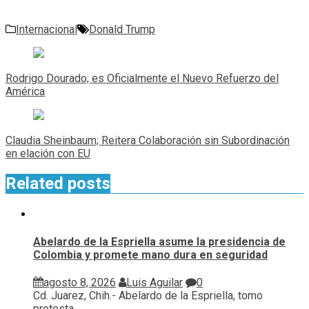
Internacional
Donald Trump
Navegación
de
Rodrigo Dourado; es Oficialmente el Nuevo Refuerzo del
entradas
América
Claudia Sheinbaum; Reitera Colaboración sin Subordinación
en elación con EU
Related posts
Abelardo de la Espriella asume la presidencia de
Colombia y promete mano dura en seguridad
agosto 8, 2026
Luis Aguilar
0
Cd. Juarez, Chih.- Abelardo de la Espriella, tomo
protesta...