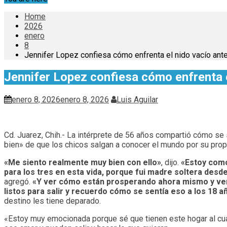
Home
2026
enero
8
Jennifer Lopez confiesa cómo enfrenta el nido vacío ante 
Jennifer Lopez confiesa cómo enfrenta el
enero 8, 2026
enero 8, 2026
Luis Aguilar
Cd. Juarez, Chih.- La intérprete de 56 años compartió cómo se 
bien» de que los chicos salgan a conocer el mundo por su prop
«Me siento realmente muy bien con ello»
, dijo.
«Estoy como
para los tres en esta vida, porque fui madre soltera desde
agregó.
«Y ver cómo están prosperando ahora mismo y ver 
listos para salir y recuerdo cómo se sentía eso a los 18 a
destino les tiene deparado.
«Estoy muy emocionada porque sé que tienen este hogar al cual 