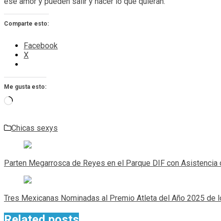
ese amor y pueden salir y hacer lo que quieran.
Comparte esto:
Facebook
X
Me gusta esto:
Cargando...
Chicas sexys
Navegación
de
Parten Megarrosca de Reyes en el Parque DIF con Asistencia 
entradas
Tres Mexicanas Nominadas al Premio Atleta del Año 2025 de 
Related posts