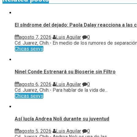
El síndrome del dejado: Paola Dalay reacciona a las 
agosto 7, 2026
Luis Aguilar
0
Cd. Juarez, Chih.- En medio de los rumores de separación 
Chicas sexys
Ninel Conde Estrenará su Bioserie sin Filtro
agosto 6, 2026
Luis Aguilar
0
Cd. Juarez, Chih.- Para hablar de la vida de...
Chicas sexys
Así lucía Andrea Noli durante su juventud
agosto 5, 2026
Luis Aguilar
0
Cd. Juarez, Chih.- Andrea Noli es una de las...