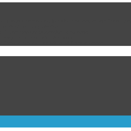
 con un legado de atención, inclusión y esperanza para Ciudad Juá
e comenzó con Fox y Calderón
de EU para reanudar exportación de aguacate
n riesgo de un Genocidio Silencioso
: Cómo va el duelo Liga MX vs MLS tras la jornada 1