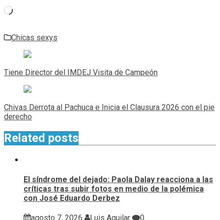
Cargando...
Chicas sexys
Navegación
de
Tiene Director del IMDEJ Visita de Campeón
entradas
Chivas Derrota al Pachuca e Inicia el Clausura 2026 con el pie
derecho
Related posts
El síndrome del dejado: Paola Dalay reacciona a las
críticas tras subir fotos en medio de la polémica
con José Eduardo Derbez
agosto 7, 2026
Luis Aguilar
0