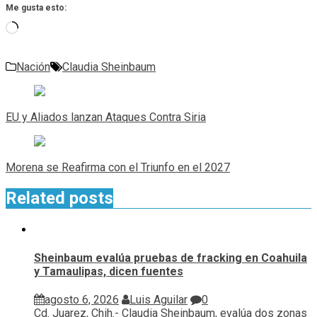
Me gusta esto:
Cargando...
Nación
Claudia Sheinbaum
Navegación
de
EU y Aliados lanzan Ataques Contra Siria
entradas
Morena se Reafirma con el Triunfo en el 2027
Related posts
Sheinbaum evalúa pruebas de fracking en Coahuila
y Tamaulipas, dicen fuentes
agosto 6, 2026
Luis Aguilar
0
Cd. Juarez, Chih.- Claudia Sheinbaum, evalúa ⁠dos zonas