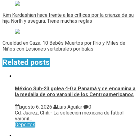
Navegación
de
Kim Kardashian hace frente a las críticas por la crianza de su
entradas
hija North y asegura: Tiene muchas reglas
Crueldad en Gaza; 10 Bebés Muertos por Frío y Miles de
Niños con Lesiones vertebrales por balas
Related posts
México Sub-23 golea 4-0 a Panamá y se encamina a
la medalla de oro varonil de los Centroamericanos
agosto 6, 2026
Luis Aguilar
0
Cd. Juarez, Chih.- La selección mexicana de futbol
varonil...
Deportes