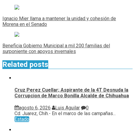
Navegación
de
Ignacio Mier llama a mantener la unidad y cohesión de
entradas
Morena en el Senado
Beneficia Gobierno Municipal a mil 200 familias del
surponiente con apoyos invernales
Related posts
Cruz Perez Cuellar; Aspirante de la 4T Desnuda la
Corrupcion de Marco Bonilla Alcalde de Chihuahua
agosto 6, 2026
Luis Aguilar
0
Cd. Juarez, Chih.- En el marco de las campañas...
Estado