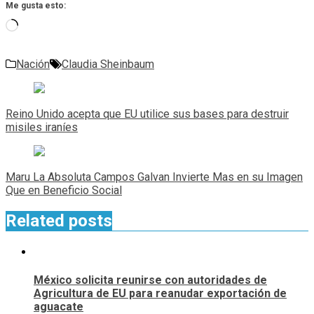
Me gusta esto:
Cargando...
Nación
Claudia Sheinbaum
Navegación
de
Reino Unido acepta que EU utilice sus bases para destruir
entradas
misiles iraníes
Maru La Absoluta Campos Galvan Invierte Mas en su Imagen
Que en Beneficio Social
Related posts
México solicita reunirse con autoridades de
Agricultura de EU para reanudar exportación de
aguacate