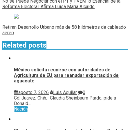
No se Puede Negociar con el PT y PVEM lo Esencial de la
entradas
Reforma Electoral: Afirma Luisa Maria Alcalde
Retiran Desarrollo Urbano más de 58 kilómetros de cableado
aéreo
Related posts
México solicita reunirse con autoridades de
Agricultura de EU para reanudar exportación de
aguacate
agosto 7, 2026
Luis Aguilar
0
Cd. Juarez, Chih.- Claudia Sheinbaum Pardo, pide a
Donald...
Nación