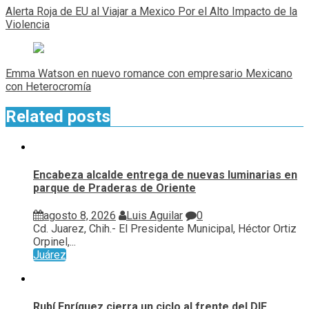
de
Alerta Roja de EU al Viajar a Mexico Por el Alto Impacto de la
entradas
Violencia
Emma Watson en nuevo romance con empresario Mexicano
con Heterocromía
Related posts
Encabeza alcalde entrega de nuevas luminarias en
parque de Praderas de Oriente
agosto 8, 2026
Luis Aguilar
0
Cd. Juarez, Chih.- El Presidente Municipal, Héctor Ortiz
Orpinel,...
Juárez
Rubí Enríquez cierra un ciclo al frente del DIF