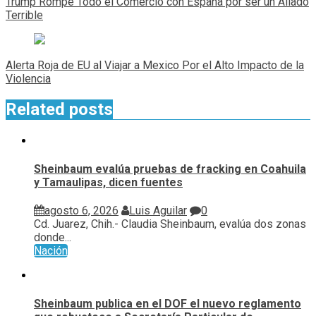
Trump Rompe Todo el Comercio con España por ser un Aliado
entradas
Terrible
Alerta Roja de EU al Viajar a Mexico Por el Alto Impacto de la
Violencia
Related posts
Sheinbaum evalúa pruebas de fracking en Coahuila
y Tamaulipas, dicen fuentes
agosto 6, 2026
Luis Aguilar
0
Cd. Juarez, Chih.- Claudia Sheinbaum, evalúa ⁠dos zonas
donde...
Nación
Sheinbaum publica en el DOF el nuevo reglamento