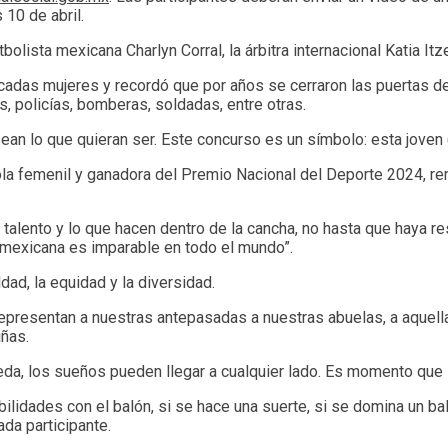
 10 de abril.
olista mexicana Charlyn Corral, la árbitra internacional Katia Itz
acadas mujeres y recordó que por años se cerraron las puertas de
, policías, bomberas, soldadas, entre otras.
ean lo que quieran ser. Este concurso es un símbolo: esta joven
añola femenil y ganadora del Premio Nacional del Deporte 2024, r
alento y lo que hacen dentro de la cancha, no hasta que haya re
mexicana es imparable en todo el mundo”.
ldad, la equidad y la diversidad.
epresentan a nuestras antepasadas a nuestras abuelas, a aquellas
iñas.
ueda, los sueños pueden llegar a cualquier lado. Es momento que
habilidades con el balón, si se hace una suerte, si se domina un 
ada participante.