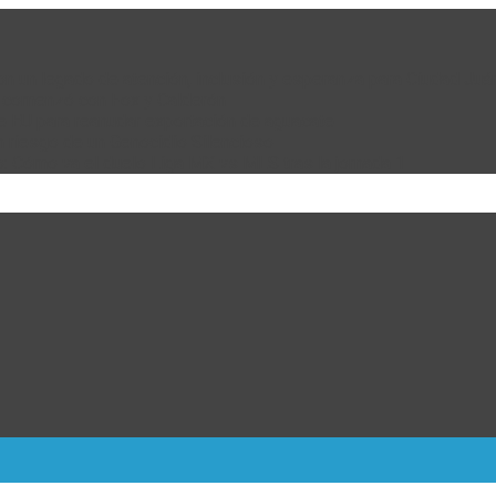
 con un legado de atención, inclusión y esperanza para Ciudad Juá
e comenzó con Fox y Calderón
de EU para reanudar exportación de aguacate
n riesgo de un Genocidio Silencioso
: Cómo va el duelo Liga MX vs MLS tras la jornada 1