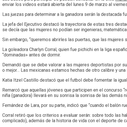
enviar los videos estará abierta del lunes 9 de marzo al viernes
Las juezas para determinar a la ganadora serán la destacada futb
La jefa del Ejecutivo destacó la trayectoria de estas tres dest
se decía que las mujeres no podían ser ingenieras, matemáticas
Sin embargo, “queremos abrirles las puertas, que las mujeres s
La goleadora Charlyn Corral, quien fue pichichi en la liga esp
“dominadas» antes de dormir.
Demandó que se debe valorar a las mujeres deportistas por su t
o mejor… Las mexicanas estamos hechas de otro calibre y una 
Katia Itzel Castillo destacó que el futbol debe fomentar la igua
Remarcó que aquellas jóvenes que participen en el concurso “r
niña (ganadora) llevará en su sonrisa la sonrisa de las demás n
Fernández de Lara, por su parte, indicó que “cuando el balón r
Corral retiró que los criterios a evaluar serán: sobre todo las 
complicado), además de la historia de vida con el deporte de c