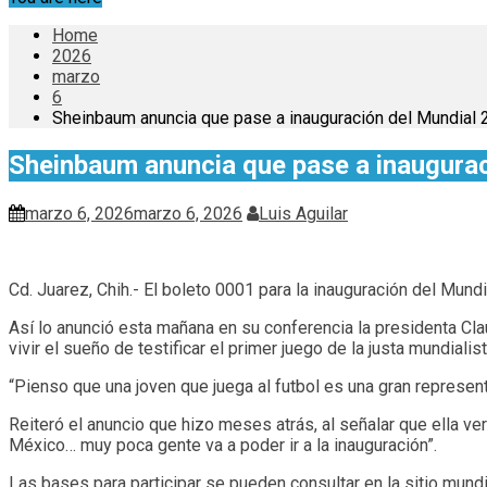
Home
2026
marzo
6
Sheinbaum anuncia que pase a inauguración del Mundial 2
Sheinbaum anuncia que pase a inauguraci
marzo 6, 2026
marzo 6, 2026
Luis Aguilar
Cd. Juarez, Chih.- El boleto 0001 para la inauguración del Mund
Así lo anunció esta mañana en su conferencia la presidenta Cl
vivir el sueño de testificar el primer juego de la justa mundiali
“Pienso que una joven que juega al futbol es una gran represent
Reiteró el anuncio que hizo meses atrás, al señalar que ella ve
México… muy poca gente va a poder ir a la inauguración”.
Las bases para participar se pueden consultar en la sitio
mundi