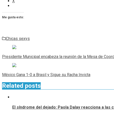
X
Me gusta esto:
Chicas sexys
Navegación
de
Presidente Municipal encabeza la reunión de la Mesa de Coord
entradas
México Gana 1-0 a Brasil y Sigue su Racha Invicta
Related posts
El síndrome del dejado: Paola Dalay reacciona a las 