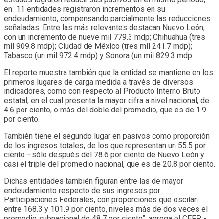
en 11 entidades registraron incrementos en su
endeudamiento, compensando parcialmente las reducciones
señaladas. Entre las más relevantes destacan Nuevo León,
con un incremento de nueve mil 779.3 mdp; Chihuahua (tres
mil 909.8 mdp); Ciudad de México (tres mil 241.7 mdp);
Tabasco (un mil 972.4 mdp) y Sonora (un mil 829.3 mdp.
El reporte muestra también que la entidad se mantiene en los
primeros lugares de carga medida a través de diversos
indicadores, como con respecto al Producto Interno Bruto
estatal, en el cual presenta la mayor cifra a nivel nacional, de
4.6 por ciento, o más del doble del promedio, que es de 1.9
por ciento.
También tiene el segundo lugar en pasivos como proporción
de los ingresos totales, de los que representan un 55.5 por
ciento –sólo después del 78.6 por ciento de Nuevo León y
casi el triple del promedio nacional, que es de 20.8 por ciento.
Dichas entidades también figuran entre las de mayor
endeudamiento respecto de sus ingresos por
Participaciones Federales, con proporciones que oscilan
entre 168.3 y 101.9 por ciento, niveles más de dos veces el
promedio subnacional de 48.7 por ciento”, agrega el CEFP -