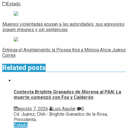
Estado
Navegación
de
Mujeres violentadas acusan a las autoridades; sus agresores
entradas
siguen impunes y sin sentencias
Entrega el Ayuntamiento la Presea Kirá a Mónica Alicia Juárez
Correa
Related posts
Contesta Brighite Granados de Morena al PAN: La
muerte comenzó con Fox y Calderón
agosto 7, 2026
Luis Aguilar
0
Cd. Juarez, Chih.- Brighite Granados de la Rosa,
Presidenta...
Estado