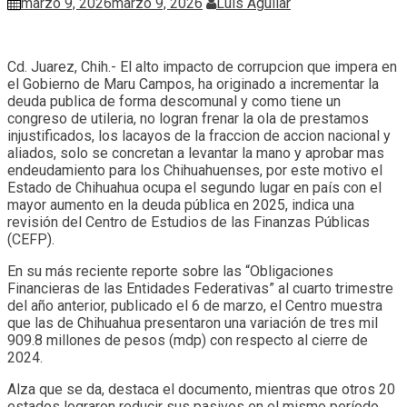
marzo 9, 2026
marzo 9, 2026
Luis Aguilar
Cd. Juarez, Chih.- El alto impacto de corrupcion que impera en
el Gobierno de Maru Campos, ha originado a incrementar la
deuda publica de forma descomunal y como tiene un
congreso de utileria, no logran frenar la ola de prestamos
injustificados, los lacayos de la fraccion de accion nacional y
aliados, solo se concretan a levantar la mano y aprobar mas
endeudamiento para los Chihuahuenses, por este motivo el
Estado de Chihuahua ocupa el segundo lugar en país con el
mayor aumento en la deuda pública en 2025, indica una
revisión del Centro de Estudios de las Finanzas Públicas
(CEFP).
En su más reciente reporte sobre las “Obligaciones
Financieras de las Entidades Federativas” al cuarto trimestre
del año anterior, publicado el 6 de marzo, el Centro muestra
que las de Chihuahua presentaron una variación de tres mil
909.8 millones de pesos (mdp) con respecto al cierre de
2024.
Alza que se da, destaca el documento, mientras que otros 20
estados lograron reducir sus pasivos en el mismo período,