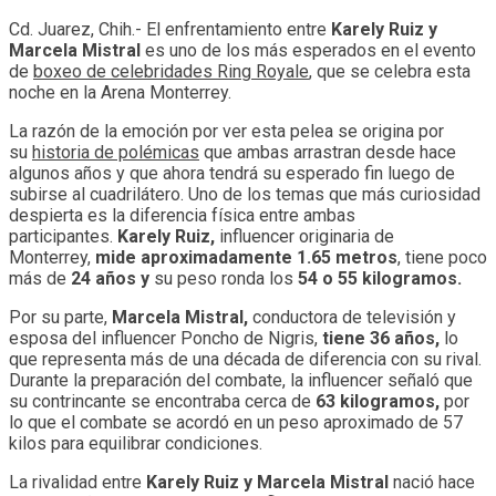
Cd. Juarez, Chih.- El enfrentamiento entre
Karely Ruiz y
Marcela Mistral
es uno de los más esperados en el evento
de
boxeo de celebridades Ring Royale
, que se celebra esta
noche en la Arena Monterrey.
La razón de la emoción por ver esta pelea se origina por
su
historia de polémicas
que ambas arrastran desde hace
algunos años y que ahora tendrá su esperado fin luego de
subirse al cuadrilátero. Uno de los temas que más curiosidad
despierta es la diferencia física entre ambas
participantes.
Karely Ruiz,
influencer originaria de
Monterrey,
mide aproximadamente 1.65 metros
, tiene poco
más de
24 años y
su peso ronda los
54 o 55 kilogramos.
Por su parte,
Marcela Mistral,
conductora de televisión y
esposa del influencer Poncho de Nigris,
tiene 36 años,
lo
que representa más de una década de diferencia con su rival.
Durante la preparación del combate, la influencer señaló que
su contrincante se encontraba cerca de
63 kilogramos,
por
lo que el combate se acordó en un peso aproximado de 57
kilos para equilibrar condiciones.
La rivalidad entre
Karely Ruiz y Marcela Mistral
nació hace