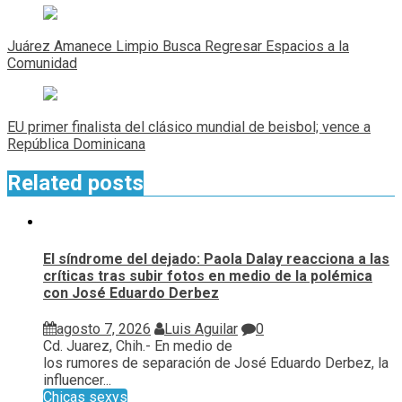
Navegación
de
Juárez Amanece Limpio Busca Regresar Espacios a la
entradas
Comunidad
EU primer finalista del clásico mundial de beisbol; vence a
República Dominicana
Related posts
El síndrome del dejado: Paola Dalay reacciona a las
críticas tras subir fotos en medio de la polémica
con José Eduardo Derbez
agosto 7, 2026
Luis Aguilar
0
Cd. Juarez, Chih.- En medio de
los rumores de separación de José Eduardo Derbez, la
influencer...
Chicas sexys